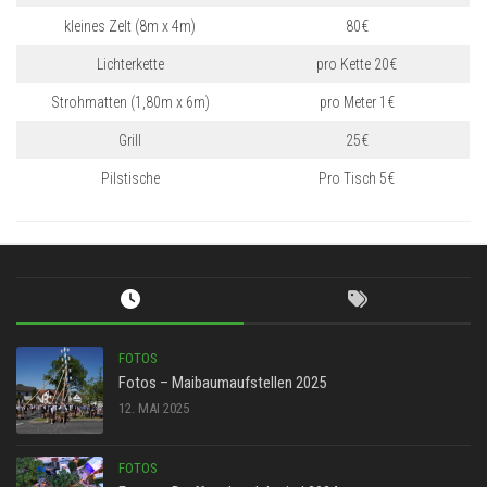
kleines Zelt (8m x 4m)
80€
Lichterkette
pro Kette 20€
Strohmatten (1,80m x 6m)
pro Meter 1€
Grill
25€
Pilstische
Pro Tisch 5€
FOTOS
Fotos – Maibaumaufstellen 2025
12. MAI 2025
FOTOS