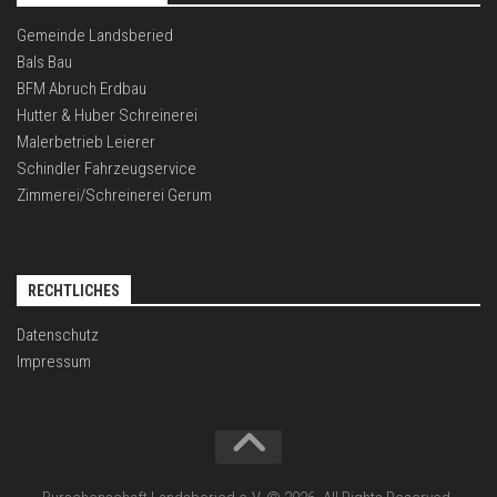
Gemeinde Landsberied
Bals Bau
BFM Abruch Erdbau
Hutter & Huber Schreinerei
Malerbetrieb Leierer
Schindler Fahrzeugservice
Zimmerei/Schreinerei Gerum
RECHTLICHES
Datenschutz
Impressum