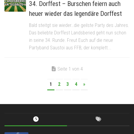
34. Dorffest – Burschen feiern auch
heuer wieder das legendäre Dorffest
Bald steitgt sie wieder…die geilste Party des Jahres.
Das beliebte Dorffest Landsberied geht nun schon
in seine 34. Runde. Freut Euch auf die neue
Partyband Saustoi aus FFB, der komplett...
Seite 1 von 4
1
2
3
4
»