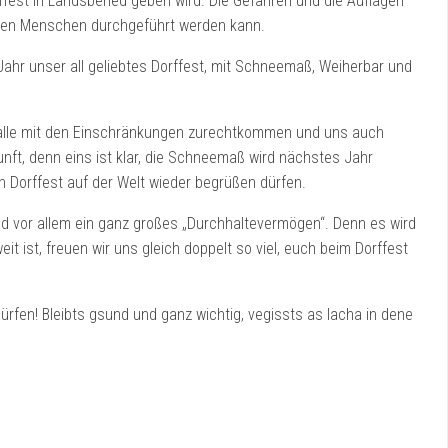
ffest in Landsberied geben wird. Die Gefahren und die Auflagen
vielen Menschen durchgeführt werden kann.
Jahr unser all geliebtes Dorffest, mit Schneemaß, Weiherbar und
r alle mit den Einschränkungen zurechtkommen und uns auch
ft, denn eins ist klar, die Schneemaß wird nächstes Jahr
n Dorffest auf der Welt wieder begrüßen dürfen.
nd vor allem ein ganz großes „Durchhaltevermögen“. Denn es wird
 ist, freuen wir uns gleich doppelt so viel, euch beim Dorffest
ürfen! Bleibts gsund und ganz wichtig, vegissts as lacha in dene