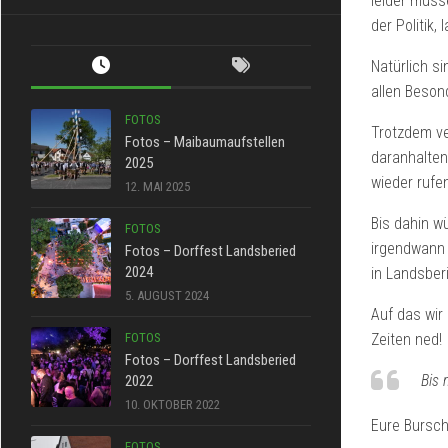
leider müss
der Politik
Natürlich s
allen Beson
FOTOS
Trotzdem ve
Fotos – Maibaumaufstellen
daranhalten
2025
wieder rufe
12. MAI 2025
Bis dahin w
FOTOS
irgendwann 
Fotos – Dorffest Landsberied
2024
in Landsber
5. AUGUST 2024
Auf das wir
FOTOS
Zeiten ned!
Fotos – Dorffest Landsberied
Bis 
2022
10. OKTOBER 2022
Eure Bursc
FOTOS