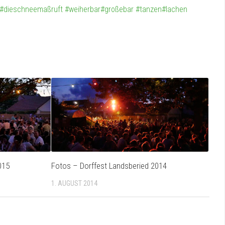
#dieschneemaßruft
#weiherbar
#großebar
#tanzen
#lachen
015
Fotos – Dorffest Landsberied 2014
1. AUGUST 2014