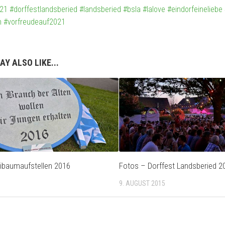
021
#dorffestlandsberied
#landsberied
#bsla
#lalove
#eindorfeineliebe
n
#vorfreudeauf2021
AY ALSO LIKE...
ibaumaufstellen 2016
Fotos – Dorffest Landsberied 2
9. AUGUST 2015