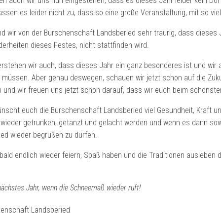
en auch wir uns nun eingestehen, dass es dieses Jahr leider kein Dor
, lassen es leider nicht zu, dass so eine große Veranstaltung, mit so 
ind wir von der Burschenschaft Landsberied sehr traurig, dass dieses 
derheiten dieses Festes, nicht stattfinden wird.
rstehen wir auch, dass dieses Jahr ein ganz besonderes ist und wi
 müssen. Aber genau deswegen, schauen wir jetzt schon auf die Zukun
n und wir freuen uns jetzt schon darauf, dass wir euch beim schönste
ünscht euch die Burschenschaft Landsberied viel Gesundheit, Kraft u
wieder getrunken, getanzt und gelacht werden und wenn es dann soweit
ied wieder begrüßen zu dürfen.
 bald endlich wieder feiern, Spaß haben und die Traditionen ausleben d
nächstes Jahr, wenn die Schneemaß wieder ruft!
henschaft Landsberied