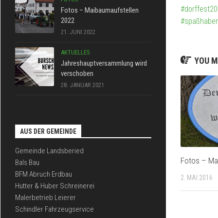
#dorffest2
Fotos – Maibaumaufstellen
2022
#spaßhabe
21. JUNI 2022
AKTUELLES
YOU M
Jahreshauptversammlung wird
verschoben
28. JANUAR 2021
AUS DER GEMEINDE
Gemeinde Landsberied
Fotos – Ma
Bals Bau
BFM Abruch Erdbau
2. MAI 2016
Hutter & Huber Schreinerei
Malerbetrieb Leierer
Schindler Fahrzeugservice