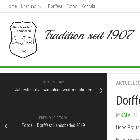
Skip
Home
Über uns
Dorffest
Fotos
Kontakt
to
content
Aktivitäten
Tradition seit 1907
Chronik
Verleih
NEXT STORY
AKTUELLE
Jahreshauptversammlung wird verschoben
Dorff
BY
BSLA
· 21.
PREVIOUS STORY
Fotos – Dorffest Landsberied 2019
Liebe Freund